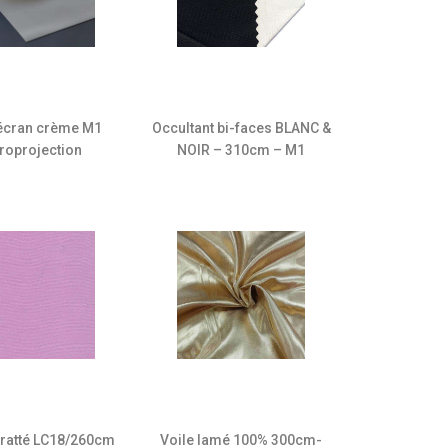
 écran crème M1
Occultant bi-faces BLANC &
troprojection
NOIR – 310cm – M1
ratté LC18/260cm
Voile lamé 100% 300cm-