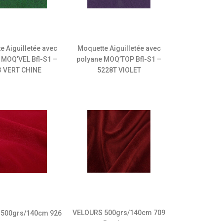
e Aiguilletée avec
Moquette Aiguilletée avec
 MOQ’VEL Bfl-S1 –
polyane MOQ’TOP Bfl-S1 –
3 VERT CHINE
5228T VIOLET
VELOURS 500grs/140cm 709
500grs/140cm 926