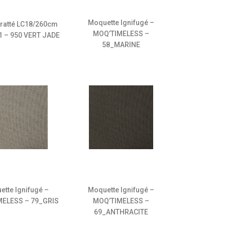
Moquette Ignifugé –
ratté LC18/260cm
MOQ’TIMELESS –
1 – 950 VERT JADE
58_MARINE
ette Ignifugé –
Moquette Ignifugé –
MELESS – 79_GRIS
MOQ’TIMELESS –
69_ANTHRACITE