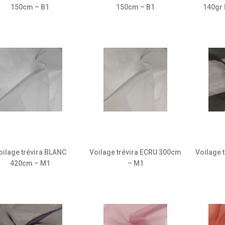
150cm – B1
150cm – B1
140gr
oilage trévira BLANC
Voilage trévira ECRU 300cm
Voilage 
420cm – M1
– M1