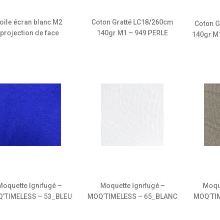
oile écran blanc M2
Coton Gratté LC18/260cm
Coton G
projection de face
140gr M1 – 949 PERLE
140gr M
Moquette Ignifugé –
Moquette Ignifugé –
Moqu
’TIMELESS – 53_BLEU
MOQ’TIMELESS – 65_BLANC
MOQ’TI