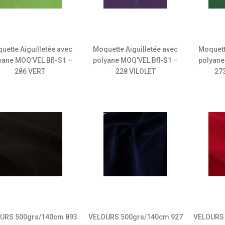
uette Aiguilletée avec
Moquette Aiguilletée avec
Moquett
yane MOQ’VEL Bfl-S1 –
polyane MOQ’VEL Bfl-S1 –
polyane
286 VERT
228 VILOLET
27
URS 500grs/140cm 893
VELOURS 500grs/140cm 927
VELOURS 