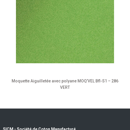
Moquette Aiguilletée avec polyane MOQ’VEL Bfl-S1 – 286
VERT
SICM - Société de Coton Manufacturé