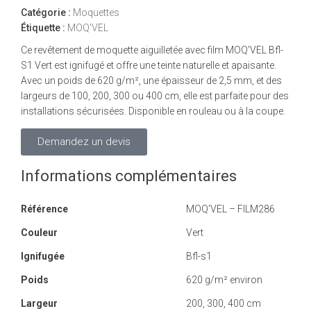
Catégorie :
Moquettes
Étiquette :
MOQ'VEL
Ce revêtement de moquette aiguilletée avec film MOQ’VEL Bfl-
S1 Vert est ignifugé et offre une teinte naturelle et apaisante.
Avec un poids de 620 g/m², une épaisseur de 2,5 mm, et des
largeurs de 100, 200, 300 ou 400 cm, elle est parfaite pour des
installations sécurisées. Disponible en rouleau ou à la coupe.
Demandez un devis
Informations complémentaires
Référence
MOQ'VEL – FILM286
Couleur
Vert
Ignifugée
Bfl-s1
Poids
620 g/m² environ
Largeur
200, 300, 400 cm