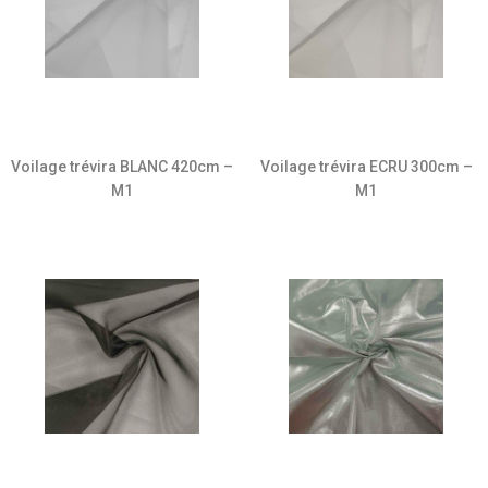
Voilage trévira BLANC 420cm –
Voilage trévira ECRU 300cm –
M1
M1