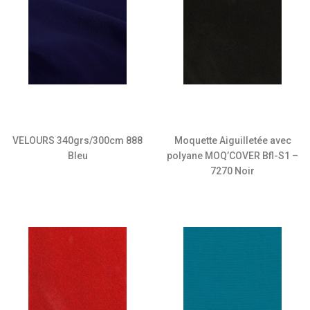
VELOURS 340grs/300cm 888
Moquette Aiguilletée avec
Bleu
polyane MOQ’COVER Bfl-S1 –
7270 Noir