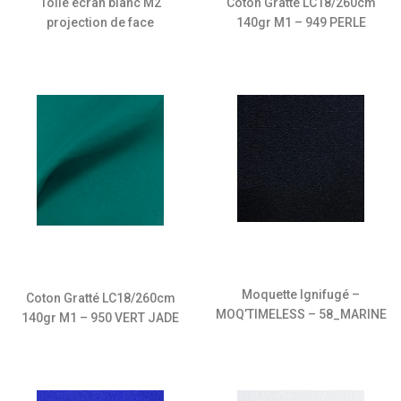
Toile écran blanc M2
Coton Gratté LC18/260cm
projection de face
140gr M1 – 949 PERLE
Moquette Ignifugé –
Coton Gratté LC18/260cm
MOQ’TIMELESS – 58_MARINE
140gr M1 – 950 VERT JADE