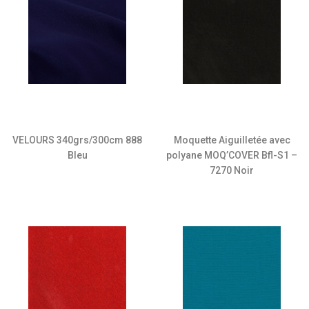
VELOURS 340grs/300cm 888
Moquette Aiguilletée avec
Bleu
polyane MOQ’COVER Bfl-S1 –
7270 Noir