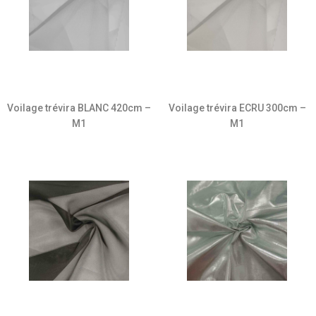
Voilage trévira BLANC 420cm –
Voilage trévira ECRU 300cm –
M1
M1