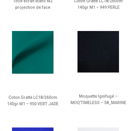
Toile écran blanc M2
Coton Gratté LC18/260cm
projection de face
140gr M1 – 949 PERLE
Moquette Ignifugé –
Coton Gratté LC18/260cm
MOQ’TIMELESS – 58_MARINE
140gr M1 – 950 VERT JADE