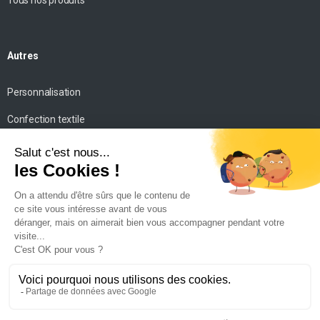
Tous nos produits
Autres
Personnalisation
Confection textile
Impression personnalisée
Mise en scène
Conseils
Contact
SICM
©. Tous droits réservés. –
Mentions légales
–
Politique de