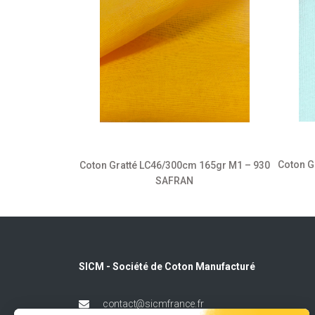
 165gr M1 – 102
Coton G
Coton Gratté LC46/300cm 165gr M1 – 930
SAFRAN
SICM - Société de Coton Manufacturé
contact@sicmfrance.fr