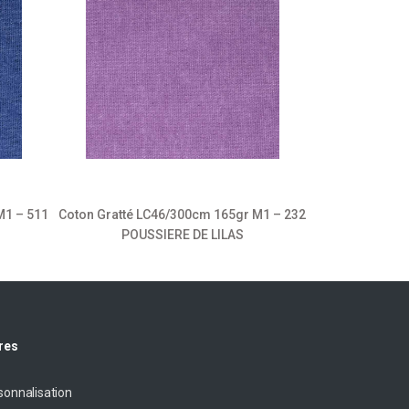
M1 – 511
Coton Gratté LC46/300cm 165gr M1 – 232
Coton Gratté L
POUSSIERE DE LILAS
res
sonnalisation