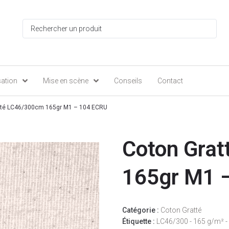
sation
Mise en scène
Conseils
Contact
tté LC46/300cm 165gr M1 – 104 ECRU
Coton Gra
165gr M1 
Catégorie :
Coton Gratté
Étiquette :
LC46/300 - 165 g/m² 