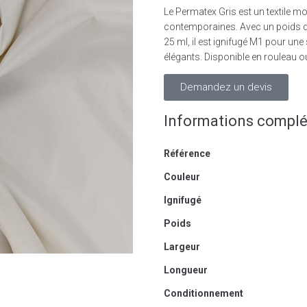
Le Permatex Gris est un textile mo
contemporaines. Avec un poids de
25 ml, il est ignifugé M1 pour une
élégants. Disponible en rouleau o
Demandez un devis
Informations compl
Référence
Couleur
Ignifugé
Poids
Largeur
Longueur
Conditionnement