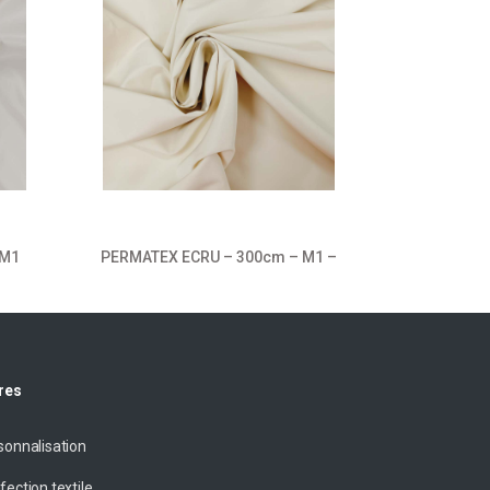
 M1
PERMATEX ECRU – 300cm – M1 –
PERMATEX
res
sonnalisation
fection textile