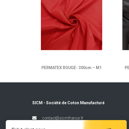
300cm – M1
PERMATEX ROUGE- 300cm – M1
P
SICM - Société de Coton Manufacturé
contact@sicmfrance.fr
02 33 66 38 00