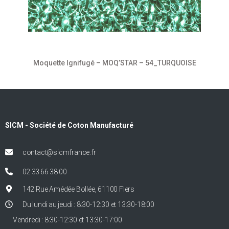
Moquette Ignifugé – MOQ’STAR – 54_TURQUOISE
SICM - Société de Coton Manufacturé
contact@sicmfrance.fr
02 33 66 38 00
142 Rue Amédée Bollée, 61100 Flers
Du lundi au jeudi : 8:30-12:30 et 13:30-18:00
Vendredi : 8:30-12:30 et 13:30-17:00