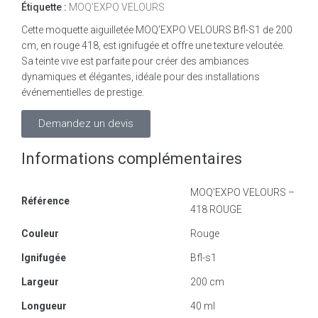
Étiquette :
MOQ'EXPO VELOURS
Cette moquette aiguilletée MOQ’EXPO VELOURS Bfl-S1 de 200
cm, en rouge 418, est ignifugée et offre une texture veloutée.
Sa teinte vive est parfaite pour créer des ambiances
dynamiques et élégantes, idéale pour des installations
événementielles de prestige.
Demandez un devis
Informations complémentaires
MOQ'EXPO VELOURS –
Référence
418 ROUGE
Couleur
Rouge
Ignifugée
Bfl-s1
Largeur
200 cm
Longueur
40 ml