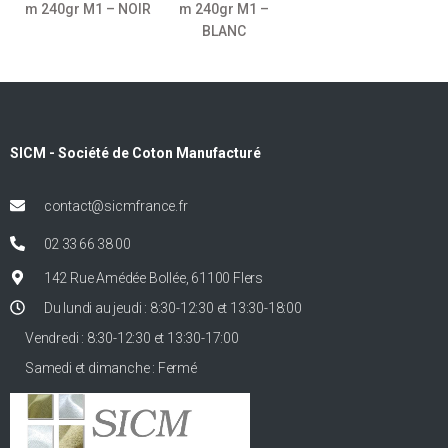
m 240gr M1 – NOIR
m 240gr M1 –
BLANC
SICM - Société de Coton Manufacturé
contact@sicmfrance.fr
02 33 66 38 00
142 Rue Amédée Bollée, 61100 Flers
Du lundi au jeudi : 8:30-12:30 et 13:30-18:00
Vendredi : 8:30-12:30 et 13:30-17:00
Samedi et dimanche : Fermé