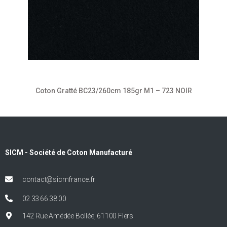
Coton Gratté BC23/260cm 185gr M1 – 723 NOIR
SICM - Société de Coton Manufacturé
contact@sicmfrance.fr
02 33 66 38 00
142 Rue Amédée Bollée, 61100 Flers