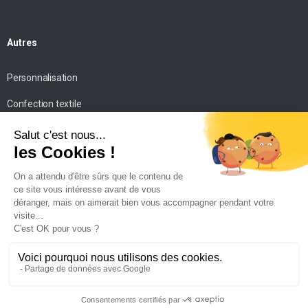
Autres
Personnalisation
Confection textile
Impression personnalisée
Mise en scène
Conseils
Contact
SICM
©. Tous droits réservés. –
Mentions légales
–
Politique de
confidentialité