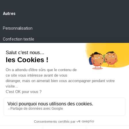
Autres
Personnalisation
Confection textile
Impression personnalisée
Mise en scène
Conseils
Contact
SICM
©. Tous droits réservés. –
Mentions légales
–
Politique de
confidentialité