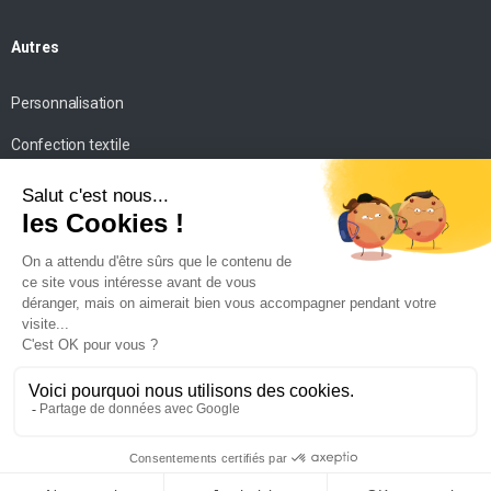
Autres
Personnalisation
Confection textile
Impression personnalisée
Mise en scène
Conseils
Contact
SICM
©. Tous droits réservés. –
Mentions légales
–
Politique de
confidentialité